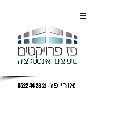
אורי פז
21 23 44 0522
-
שיפוצי
ם